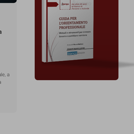
a
le, a
a