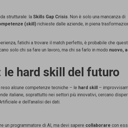
da strutturale:
la
Skills Gap Crisis
.
Non è solo una mancanza di
ompetenze (skill)
richieste dalle
aziende, in piena trasformazion
erienza, fatichi
a trovare il match perfetto, è probabile che quest
cano solo chi sa fare un
lavoro, ma chi sa farlo in modo
nuovo, a
 le hard skill del futuro
a reso alcune
competenze tecniche – le
hard skill
– improvvisa
nde italiane, soprattutto
nei settori più innovativi, cercano disp
rtificiale e dell'analisi dei dati.
re un
programmatore di AI, ma devi sapere
collaborare
con essa