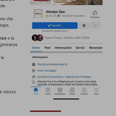
nde
one che
logie,
enze
e la
gimiranza.
 le
sé stesso.