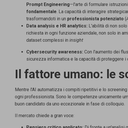
Prompt Engineering
—l'arte di formulare istruzioni
fondamentale
.
La capacità di interagire strategic
trasformandoti in un
professionista potenziato
(
Data analysis e HR analytics:
L'abilità di non sol
richiesta in ogni funzione aziendale, non solo in am
dataset complessi in
insight
Cybersecurity awareness:
Con l'aumento dei flus
sicurezza
informatica e la capacità di proteggere i 
Il fattore umano: le so
Mentre l'AI automatizza i compiti ripetitivi e lo screening 
ogni
professionista. Sono le competenze unicamente uma
buon candidato
da uno eccezionale in fase di colloquio.
Il mercato chiede a gran voce:
Pensiero critico applicato:
Di fronte a un'analisi 