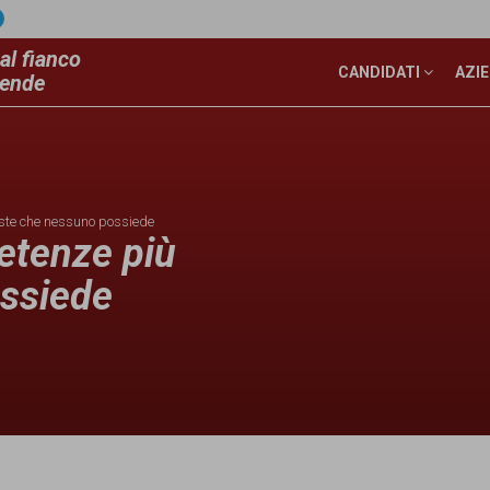
al fianco
CANDIDATI
AZI
iende
ieste che nessuno possiede
petenze più
ossiede