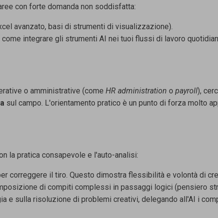
aree con forte
domanda non soddisfatta:
Excel avanzato,
basi di strumenti di visualizzazione).
 come integrare
gli strumenti AI nei tuoi flussi di lavoro quotidian
erative o
amministrative (come
HR administration
o
payroll
), cer
ta
sul campo. L'orientamento
pratico è un punto di forza molto a
con la pratica consapevole e
l'auto-analisi:
er correggere il
tiro. Questo dimostra flessibilità e volontà di cre
omposizione di
compiti complessi in passaggi logici (pensiero str
ia e sulla
risoluzione di problemi creativi, delegando all'AI i comp