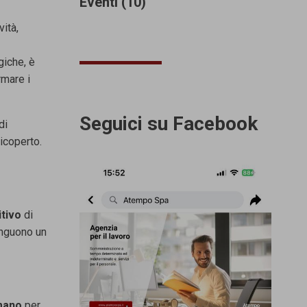
Eventi (10)
vità,
giche, è
rmare i
Seguici su Facebook
di
ricoperto.
itivo
di
inguono un
umano
per