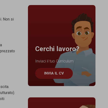
i. Non si
ca
Cerchi lavoro?
pprezzato
Inviaci il tuo Curriculum
INVIA IL CV
scita.
utturato).
iti