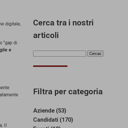
Cerca tra i nostri
e digitale,
articoli
o "gap di
gile e
mente
Filtra per categoria
eratamente
Aziende (53)
Candidati (170)
. Il