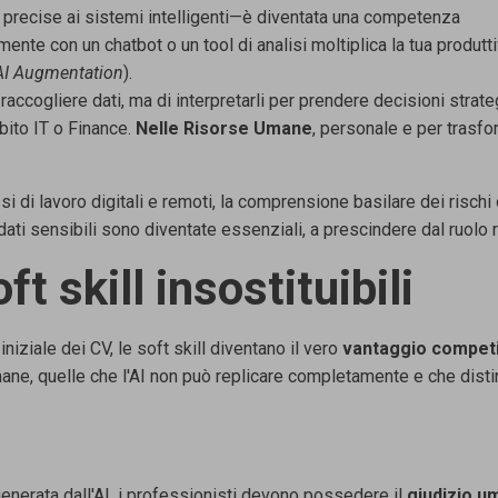
 precise ai
sistemi intelligenti—è diventata una competenza
amente con un chatbot o un tool
di analisi moltiplica la tua produtti
AI Augmentation
).
o raccogliere
dati, ma di interpretarli per prendere decisioni strate
bito IT o
Finance.
Nelle
Risorse Umane
,
personale e per trasfo
si di lavoro
digitali e remoti, la comprensione basilare dei rischi 
dati sensibili sono
diventate essenziali, a prescindere dal ruolo 
ft skill insostituibili
iniziale dei CV,
le soft skill diventano il vero
vantaggio compet
ne, quelle che l'AI
non può replicare completamente e che dist
generata dall'AI,
i professionisti devono possedere il
giudizio 